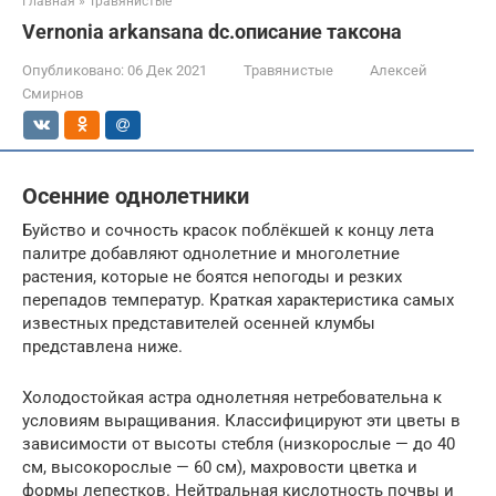
Главная
»
Травянистые
Vernonia arkansana dc.описание таксона
Опубликовано:
06 Дек 2021
Травянистые
Алексей
Смирнов
Осенние однолетники
Буйство и сочность красок поблёкшей к концу лета
палитре добавляют однолетние и многолетние
растения, которые не боятся непогоды и резких
перепадов температур. Краткая характеристика самых
известных представителей осенней клумбы
представлена ниже.
Холодостойкая астра однолетняя нетребовательна к
условиям выращивания. Классифицируют эти цветы в
зависимости от высоты стебля (низкорослые — до 40
см, высокорослые — 60 см), махровости цветка и
формы лепестков. Нейтральная кислотность почвы и