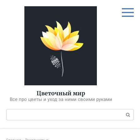
Перейти
к
контенту
Цветочный мир
Все про цветы и уход за ними своими руками
Поиск: