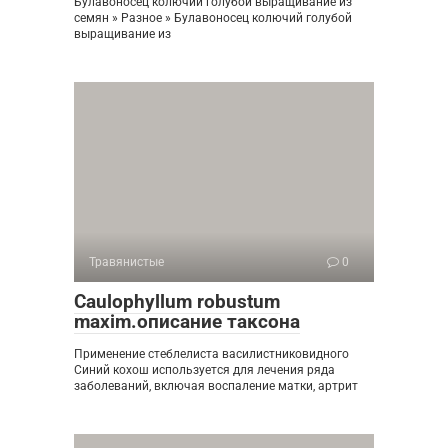
Булавоносец колючий голубой выращивание из
семян » Разное » Булавоносец колючий голубой
выращивание из
Травянистые
0
Caulophyllum robustum
maxim.описание таксона
Применение стеблелиста василистниковидного
Синий кохош используется для лечения ряда
заболеваний, включая воспаление матки, артрит