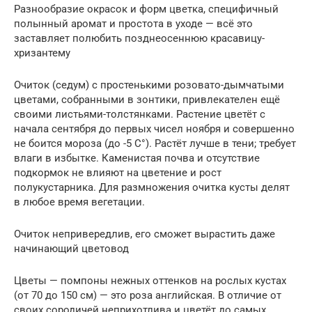
Разнообразие окрасок и форм цветка, специфичный
полынный аромат и простота в уходе — всё это
заставляет полюбить позднеосеннюю красавицу-
хризантему
Очиток (седум) с простенькими розовато-дымчатыми
цветами, собранными в зонтики, привлекателен ещё
своими листьями-толстянками. Растение цветёт с
начала сентября до первых чисел ноября и совершенно
не боится мороза (до -5 С°). Растёт лучше в тени; требует
влаги в избытке. Каменистая почва и отсутствие
подкормок не влияют на цветение и рост
полукустарника. Для размножения очитка кусты делят
в любое время вегетации.
Очиток непривередлив, его сможет вырастить даже
начинающий цветовод
Цветы — помпоны нежных оттенков на рослых кустах
(от 70 до 150 см) — это роза английская. В отличие от
своих сородичей неприхотлива и цветёт до самых