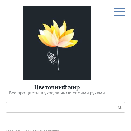
Перейти
к
контенту
Цветочный мир
Все про цветы и уход за ними своими руками
Поиск: