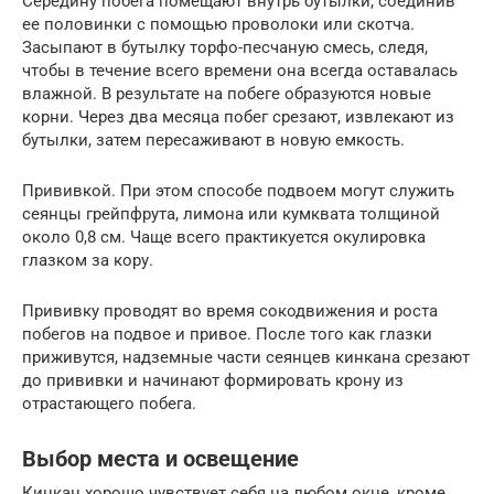
Середину побега помещают внутрь бутылки, соединив
ее половинки с помощью проволоки или скотча.
Засыпают в бутылку торфо-песчаную смесь, следя,
чтобы в течение всего времени она всегда оставалась
влажной. В результате на побеге образуются новые
корни. Через два месяца побег срезают, извлекают из
бутылки, затем пересаживают в новую емкость.
Прививкой. При этом способе подвоем могут служить
сеянцы грейпфрута, лимона или кумквата толщиной
около 0,8 см. Чаще всего практикуется окулировка
глазком за кору.
Прививку проводят во время сокодвижения и роста
побегов на подвое и привое. После того как глазки
приживутся, надземные части сеянцев кинкана срезают
до прививки и начинают формировать крону из
отрастающего побега.
Выбор места и освещение
Кинкан хорошо чувствует себя на любом окне, кроме