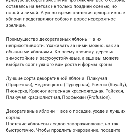
культуре декоративности на протяжении всего сезона,
оставаясь на ветках не только поздней осенью, но
порой и зимой. А уж во время цветения декоративные
яблони представляют собою и вовсе невероятное
зрелище.
Преимущество декоративных яблонь – в их
неприхотливости. Ухаживать за ними можно, как за
обычными яблонями. Ко всему прочему, деревья
зимостойкие и засухоустойчивые, а еще вы можете
выбрать сорт нужного вам роста и формы кроны.
Лучшие сорта декоративной яблони: Плакучая
(Приречная), Недзвецкого (Пурпурная), Роялти (Royalty),
Пионерка, Краснолиственная красноягодная, Райская,
Плакучая краснолистная, Профьюжн (Profusion).
Декоративные яблони – все о посадке, уходе и лучших
сортах
Цветение яблоневых садов завораживающе, но так
быстротечно. Чтобы продлить очарование, посадите