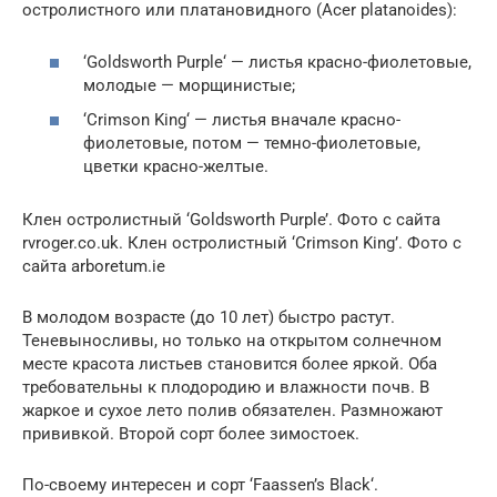
остролистного или платановидного (Acer platanoides):
‘Goldsworth Purple‘ — листья красно-фиолетовые,
молодые — морщинистые;
‘Crimson King‘ — листья вначале красно-
фиолетовые, потом — темно-фиолетовые,
цветки красно-желтые.
Клен остролистный ‘Goldsworth Purple’. Фото с сайта
rvroger.co.uk. Клен остролистный ‘Crimson King’. Фото с
сайта arboretum.ie
В молодом возрасте (до 10 лет) быстро растут.
Теневыносливы, но только на открытом солнечном
месте красота листьев становится более яркой. Оба
требовательны к плодородию и влажности почв. В
жаркое и сухое лето полив обязателен. Размножают
прививкой. Второй сорт более зимостоек.
По-своему интересен и сорт ‘Faassen’s Black‘.