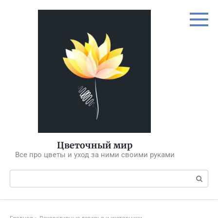
Перейти
к
контенту
Цветочный мир
Все про цветы и уход за ними своими руками
Поиск: