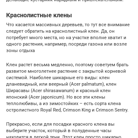
Краснолистные клены
Что касается массивных деревьев, то тут все внимание
следует обратить на краснолистный клен. Да, он
потребует много места, но на участке вполне хватит и
одного растения, например, посреди газона или возле
зоны отдыха
Клен растет весьма медленно, поэтому советуем брать
развитое многолетнее растение с закрытой корневой
системой. Наиболее шикарные его виды: клен
дланевидный, или веерный (Acer palmatum), клен
Ширасавы (Acer shirasawanum) и красный клен
японский (Acer japonicum). Но все эти клены
теплолюбивы, а из зимостойких – есть сорта клена
остролистного Royal Red, Crimson King и Crimson Sentry.
Прекрасно, если для посадки красного клена вы
выберите участок, который в полуденные часы
находится в легкой тени. Этот клен просто шикарно