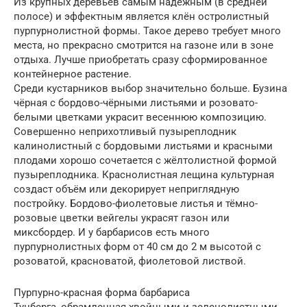
Из крупных деревьев самым надёжным (в средней
полосе) и эффектным является клён остролистный
пурпурнолистной формы. Такое дерево требует много
места, но прекрасно смотрится на газоне или в зоне
отдыха. Лучше приобретать сразу сформированное
контейнерное растение.
Среди кустарников выбор значительно больше. Бузина
чёрная с бордово-чёрными листьями и розовато-
белыми цветками украсит весеннюю композицию.
Совершенно неприхотливый пузыреплодник
калинолистный с бордовыми листьями и красными
плодами хорошо сочетается с жёлтолистной формой
пузыреплодника. Краснолистная лещина культурная
создаст объём или декорирует неприглядную
постройку. Бордово-фиолетовые листья и тёмно-
розовые цветки вейгелы украсят газон или
миксбордер. И у барбарисов есть много
пурпурнолистных форм от 40 см до 2 м высотой с
розоватой, красноватой, фиолетовой листвой.
Пурпурно-красная форма барбариса