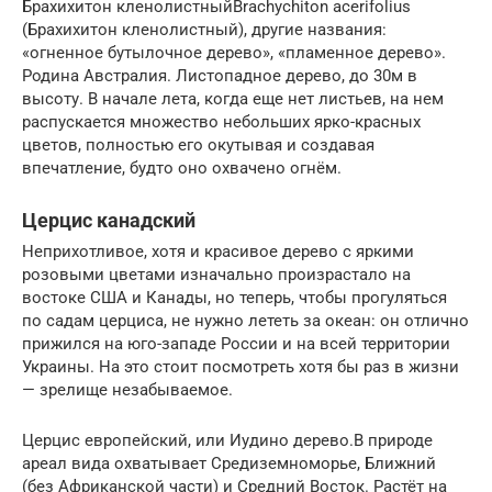
Брахихитон кленолистныйBrachychiton acerifolius
(Брахихитон кленолистный), другие названия:
«огненное бутылочное дерево», «пламенное дерево».
Родина Австралия. Листопадное дерево, до 30м в
высоту. В начале лета, когда еще нет листьев, на нем
распускается множество небольших ярко-красных
цветов, полностью его окутывая и создавая
впечатление, будто оно охвачено огнём.
Церцис канадский
Неприхотливое, хотя и красивое дерево с яркими
розовыми цветами изначально произрастало на
востоке США и Канады, но теперь, чтобы прогуляться
по садам церциса, не нужно лететь за океан: он отлично
прижился на юго-западе России и на всей территории
Украины. На это стоит посмотреть хотя бы раз в жизни
— зрелище незабываемое.
Церцис европейский, или Иудино дерево.В природе
ареал вида охватывает Средиземноморье, Ближний
(без Африканской части) и Средний Восток. Растёт на