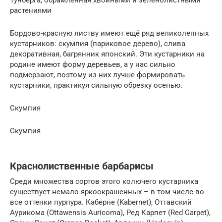
Тунберга, обрамленная хвойными и зеленолистными
растениями
Бордово-красную листву имеют ещё ряд великолепных
кустарников: скумпия (париковое дерево), слива
декоративная, багрянник японский. Эти кустарники на
родине имеют форму деревьев, а у нас сильно
подмерзают, поэтому из них лучше формировать
кустарники, практикуя сильную обрезку осенью.
Скумпия
Скумпия
Краснолиственные барбарисы
Среди множества сортов этого колючего кустарника
существует немало яркоокрашенных – в том числе во
все оттенки пурпура. Каберне (Kabernet), Оттавский
Аурикома (Ottawensis Auricoma), Ред Карпет (Red Carpet),