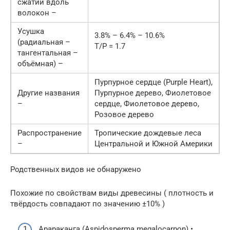
сжатии вдоль
волокон –
Усушка
3.8% – 6.4% – 10.6%
(радиальная –
Т/Р = 1.7
тангентальная –
объёмная) –
Пурпурное сердце (Purple Heart),
Другие названия
Пурпурное дерево, Фиолетовое
–
сердце, Фиолетовое дерево,
Розовое дерево
Распространение
Тропические дождевые леса
–
Центральной и Южной Америки
Родственных видов не обнаружено
Похожие по свойствам виды древесины ( плотность и
твёрдость совпадают по значению ±10% )
Арараканга (Aspidosperma megalocarpon) •