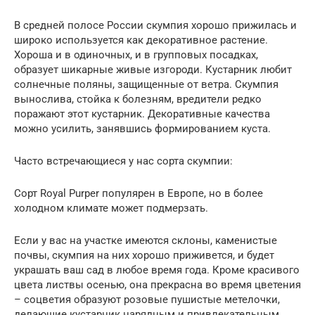
В средней полосе России скумпия хорошо прижилась и
широко используется как декоративное растение.
Хороша и в одиночных, и в групповых посадках,
образует шикарные живые изгороди. Кустарник любит
солнечные поляны, защищенные от ветра. Скумпия
вынослива, стойка к болезням, вредители редко
поражают этот кустарник. Декоративные качества
можно усилить, занявшись формированием куста.
Часто встречающиеся у нас сорта скумпии:
Сорт Royal Purper популярен в Европе, но в более
холодном климате может подмерзать.
Если у вас на участке имеются склоны, каменистые
почвы, скумпия на них хорошо приживется, и будет
украшать ваш сад в любое время года. Кроме красивого
цвета листвы осенью, она прекрасна во время цветения
– соцветия образуют розовые пушистые метелочки,
делающие кустарник нарядным и привлекательным.