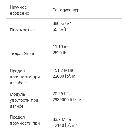
Научное
Peltogyne spp.
название –
880 кг/м³
55 lb/ft³
Плотность –
11.19 кН
2520 lbf
Твёрд. Янка –
151.7 МПа
Предел
22000 lbf/in²
прочности при
изгибе –
20.26 ГПа
Модуль
2939000 lbf/in²
упругости при
изгибе –
Предел
83.7 МПа
прочности при
12140 lbf/in²