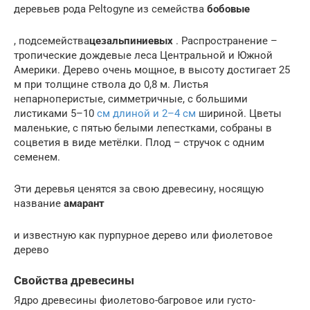
деревьев рода Peltogyne из семейства
бобовые
, подсемейства
цезальпиниевых
. Распространение –
тропические дождевые леса Центральной и Южной
Америки. Дерево очень мощное, в высоту достигает 25
м при толщине ствола до 0,8 м. Листья
непарноперистые, симметричные, с большими
листиками 5–10
см длиной и 2–4 см
шириной. Цветы
маленькие, с пятью белыми лепестками, собраны в
соцветия в виде метёлки. Плод – стручок с одним
семенем.
Эти деревья ценятся за свою древесину, носящую
название
амарант
и известную как пурпурное дерево или фиолетовое
дерево
Свойства древесины
Ядро древесины фиолетово-багровое или густо-