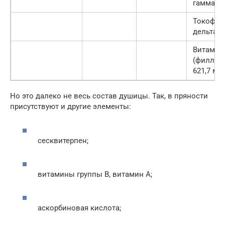
гамма 24
Токофер
дельта 0
Витамин
(филлох
621,7 мкг
Но это далеко не весь состав душицы. Так, в пряности
присутствуют и другие элементы:
сесквитерпен;
витамины группы B, витамин А;
аскорбиновая кислота;