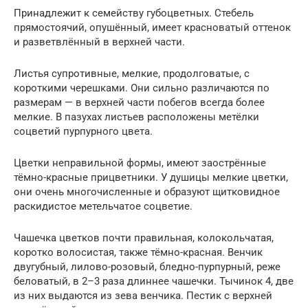
Принадлежит к семейству губоцветных. Стебель
прямостоячий, опушённый, имеет красноватый оттенок
и разветвлённый в верхней части.
Листья супротивные, мелкие, продолговатые, с
короткими черешками. Они сильно различаются по
размерам — в верхней части побегов всегда более
мелкие. В пазухах листьев расположены метёлки
соцветий пурпурного цвета.
Цветки неправильной формы, имеют заострённые
тёмно-красные прицветники. У душицы мелкие цветки,
они очень многочисленные и образуют щитковидное
раскидистое метельчатое соцветие.
Чашечка цветков почти правильная, колокольчатая,
коротко волосистая, также тёмно-красная. Венчик
двугубный, лилово-розовый, бледно-пурпурный, реже
беловатый, в 2–3 раза длиннее чашечки. Тычинок 4, две
из них выдаются из зева венчика. Пестик с верхней