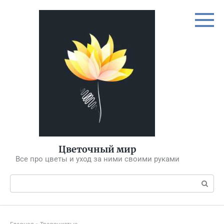
Перейти
к
контенту
Цветочный мир
Все про цветы и уход за ними своими руками
Поиск: