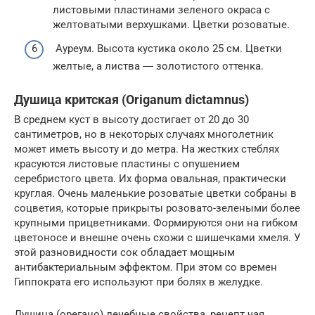
листовыми пластинами зеленого окраса с
желтоватыми верхушками. Цветки розоватые.
Ауреум. Высота кустика около 25 см. Цветки
желтые, а листва ― золотистого оттенка.
Душица критская (Origanum dictamnus)
В среднем куст в высоту достигает от 20 до 30
сантиметров, но в некоторых случаях многолетник
может иметь высоту и до метра. На жестких стеблях
красуются листовые пластины с опушением
серебристого цвета. Их форма овальная, практически
круглая. Очень маленькие розоватые цветки собраны в
соцветия, которые прикрыты розовато-зелеными более
крупными прицветниками. Формируются они на гибком
цветоносе и внешне очень схожи с шишечками хмеля. У
этой разновидности сок обладает мощным
антибактериальным эффектом. При этом со времен
Гиппократа его используют при болях в желудке.
Душица (орегано) лечебные свойства, рецепт чая,