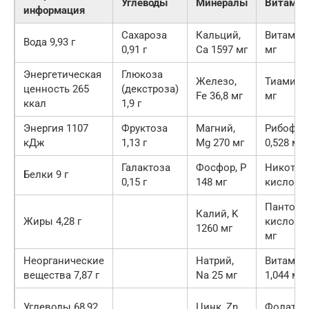
Углеводы
Минералы
Витами
информация
Сахароза
Кальций,
Витамин 
Вода 9,93 г
0,91 г
Ca 1597 мг
мг
Энергетическая
Глюкоза
Железо,
Тиамин 0
ценность 265
(декстроза)
Fe 36,8 мг
мг
ккал
1,9 г
Энергия 1107
Фруктоза
Магний,
Рибофла
кДж
1,13 г
Mg 270 мг
0,528 мг
Галактоза
Фосфор, P
Никотин
Белки 9 г
0,15 г
148 мг
кислота 
Пантоте
Калий, K
Жиры 4,28 г
кислота 
1260 мг
мг
Неорганические
Натрий,
Витамин 
вещества 7,87 г
Na 25 мг
1,044 мг
Углеводы 68,92
Цинк, Zn
Фолаты, 