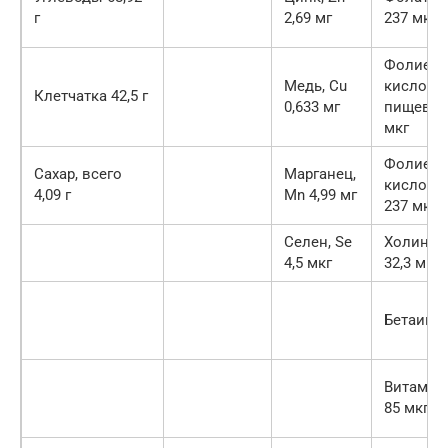
г
2,69 мг
237 мкг
Фолиева
Медь, Cu
кислота,
Клетчатка 42,5 г
0,633 мг
пищевая
мкг
Фолиева
Сахар, всего
Марганец,
кислота,
4,09 г
Mn 4,99 мг
237 мкг
Селен, Se
Холин, в
4,5 мкг
32,3 мг
Бетаин 9
Витамин 
85 мкг