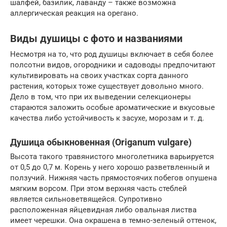
шалфей, базилик, лаванду – также возможна
аллергическая реакция на орегано.
Виды душицы с фото и названиями
Несмотря на то, что род душицы включает в себя более
полсотни видов, огородники и садоводы предпочитают
культивировать на своих участках сорта данного
растения, которых тоже существует довольно много.
Дело в том, что при их выведении селекционеры
стараются заложить особые ароматические и вкусовые
качества либо устойчивость к засухе, морозам и т. д.
Душица обыкновенная (Origanum vulgare)
Высота такого травянистого многолетника варьируется
от 0,5 до 0,7 м. Корень у него хорошо разветвленный и
ползучий. Нижняя часть прямостоячих побегов опушена
мягким ворсом. При этом верхняя часть стеблей
является сильноветвящейся. Супротивно
расположенная яйцевидная либо овальная листва
имеет черешки. Она окрашена в темно-зеленый оттенок,