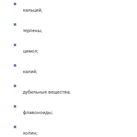
кальций;
терпены;
цимол;
калий;
дубильные вещества;
флавоноиды;
холин;