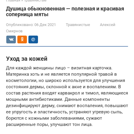
Главная
»
Травянистые
Душица обыкновенная — полезная и красивая
соперница мяты
Опубликовано:
06 Дек 2021
Травянистые
Алексей
Смирнов
Уход за кожей
Для каждой женщины лицо – визитная карточка.
Материнка хоть и не является популярной травой в
косметологии, но широко используется для улучшения
состояния дермы, склонной к акне и воспалениям. В
состав растения входят карвакрол и тимол, являющиеся
мощными антибиотиками. Данные компоненты
дезинфицируют дерму, снимают воспаления, повышают
ее упругость и эластичность, устраняют угревую сыпь,
борются с кожными заболеваниями, сужают
расширенные поры, улучшают тон лица.